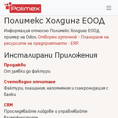
Пропусни до съдържанието
Полимекс Холдинг ЕООД
Информация относно Полимекс Холдинг ЕООД
пример на Odoo,
Отворен източник - Планиране на
ресурсите на предприятието - ERP
.
Инсталирани Приложения
Продажби
От заявки до фактури
Счетоводно отчитане
Фактури, плащания, напомняния и синхронизация с
банки
CRM
Проследявайте лийдове и управлявайте
възможностите